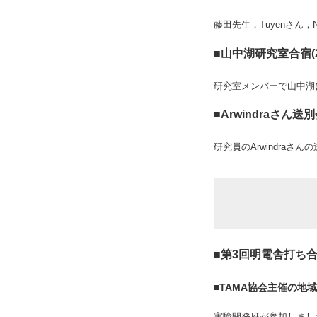
藤田先生，Tuyenさん，
■山中湖研究室合宿(2
研究室メンバーで山中湖
■Arwindraさん送別
研究員のArwindraさ
■第3回明電舎打ち合わ
■TAMA協会主催の地域
実験開発班が参加しまし