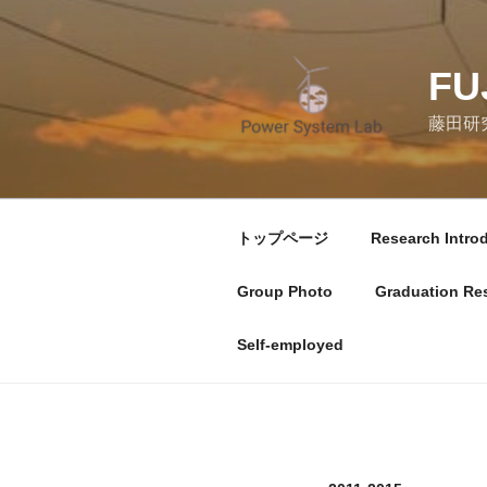
コ
ン
テ
FU
ン
ツ
藤田研
へ
ス
キ
ッ
トップページ
Research Intro
プ
Group Photo
Graduation Re
Self-employed