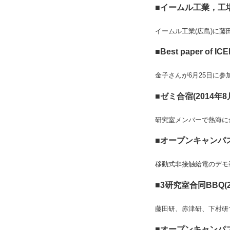
■イームル工業，工場
イームル工業(広島)に
■Best paper of IC
金子さんが6月25日に参加した
■ゼミ合宿(2014年8月
研究室メンバーで熱海に
■オープンキャンパス(豊
移動式非接触給電のデモ
■3研究室合同BBQ(2
藤田研、赤津研、下村研
■オープンキャンパス(