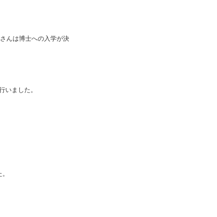
nVuさんは博士への入学が決
行いました。
た。