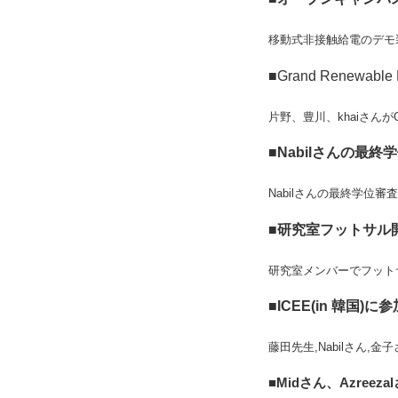
移動式非接触給電のデモ
■Grand Renewabl
片野、豊川、khaiさんがGra
■Nabilさんの最終学
Nabilさんの最終学位
■研究室フットサル開催
研究室メンバーでフット
■ICEE(in 韓国)に
藤田先生,Nabilさん,
■Midさん、Azreez