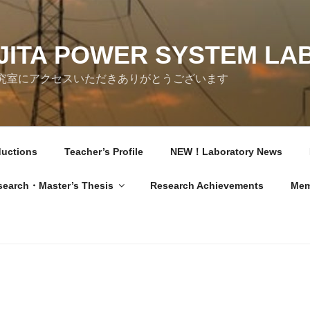
JITA POWER SYSTEM LA
究室にアクセスいただきありがとうございます
ductions
Teacher’s Profile
NEW！Laboratory News
search・Master’s Thesis
Research Achievements
Mem