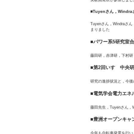
■Tuyenさん，Windr
Tuyenさん，Windra
まりました
■パワー系5研究室合同
藤田研，赤津研，下村研
■
第2回いすゞ中央研究
研究の進捗状況と，今後
■電気学会電力エネルギ
藤田先生，Tuyenさん，
■豊洲オープンキャンパ
今年も自転車発電を行い