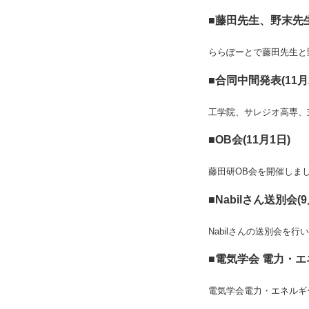
■藤田先生、野末先生
ららぽーとで藤田先生と
■合同中間発表(11月
工学院、サレジオ高専、
■OB会(11月1日)
藤田研OB会を開催しま
■Nabilさん送別会(9
Nabilさんの送別会
■電気学会 電力・エ
電気学会電力・エネル