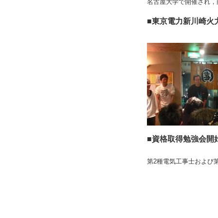
名古屋大学で開催され，
■東京電力新川崎火力
■資格取得勉強会開始(
第2種電気工事士および