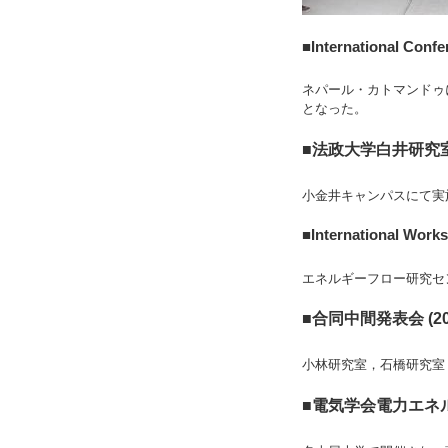
■International Con
ネパール・カトマンドゥ
となった。
■法政大学白井研究室と
小金井キャンパスにて実
■International Wo
エネルギーフロー研究セ
■合同中間発表会 (20
小林研究室，石橋研究室
■電気学会電力エネル