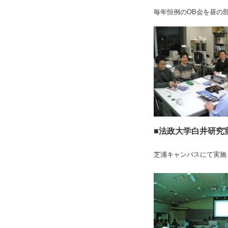
毎年恒例のOB会を昼の部
■法政大学白井研究室と
芝浦キャンバスにて実施