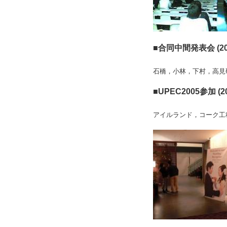
■合同中間発表会 (20
石橋，小林，下村，高見
■UPEC2005参加 (
アイルランド，コーク工