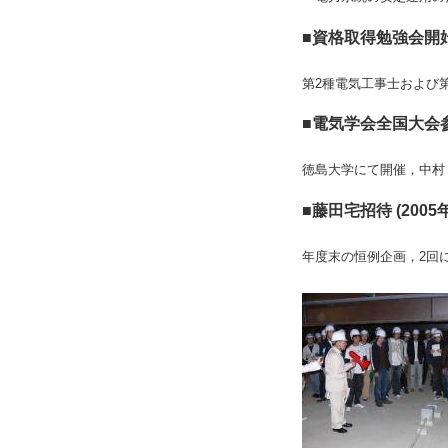
■資格取得勉強会開始(
第2種電気工事士および
■電気学会全国大会参加
徳島大学にて開催，中村
■藤田宅招待 (2005
年度末の恒例企画，2回