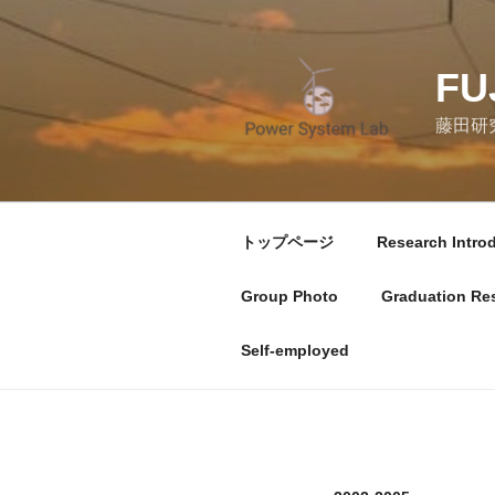
コ
ン
テ
FU
ン
ツ
藤田研
へ
ス
キ
ッ
トップページ
Research Intro
プ
Group Photo
Graduation Re
Self-employed