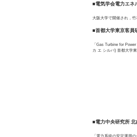
■電気学会電力エネルギ
大阪大学で開催され，竹
■首都大学東京客員研
「Gas Turbine for P
カ エ シルバ) 首都大
■電力中央研究所 北内
「電力系統の安定運用の