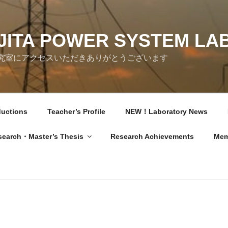
JITA POWER SYSTEM LA
究室にアクセスいただきありがとうございます
ductions
Teacher’s Profile
NEW！Laboratory News
search・Master’s Thesis
Research Achievements
Mem