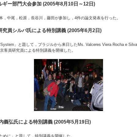
ー部門大会参加 (2005年8月10日～12日)
本，中尾，松原，長谷川，藤田が参加し，4件の論文発表を行った。
究員シルバ氏による特別講義 (2005年6月2日)
ower System」と題して，ブラジルから来日したMs. Valceres Viera Rocha e S
学東京客員研究員による特別講義を開催した。
義弘氏による特別講義 (2005年5月19日)
ために」と題して，特別講義を開催した。