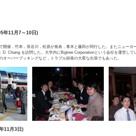
05年11月7～10日)
で開催，竹本，長谷川，松原が発表，青木と藤田が同行した。またニューヨ
 H. D. Chiang を訪問した。大学内にBigtree Corporationという会社を
のオーバーブッキングなど，トラブル頻発の大変な出張でもあった。
年11月3日)